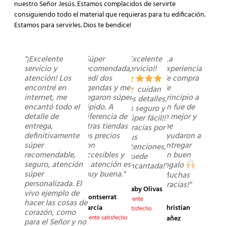
nuestro Señor Jesús. Estamos complacidos de servirte
consiguiendo todo el material que requieras para tu edificación.
Estamos para servirles. Dios te bendice!
"¡Excelente
"Súper
"Excelente
"La
servicio y
recomendada,
servicio!!
experiencia
atención! Los
pedí dos
de compra
encontré en
agendas y me
de
cuidan
internet, me
llegaron súper
principio a
los detalles,
encantó todo el
rápido. A
fin fue de
es seguro y
detalle de
diferencia de
lo mejor y
súper fácil!!
entrega,
otras tiendas
me
Gracias por
definitivamente
los precios
ayudaron a
sus
súper
son
entregar
atenciones,
recomendable,
accesibles y
un buen
quede
seguro, atención
la atención es
regalo
encantada!"
súper
muy buena."
Muchas
personalizada. El
gracias!"
Gaby Olivas
vivo ejemplo de
Montserrat
Cliente
hacer las cosas de
Christian
García
satisfecho
corazón, como
Yañez
Cliente satisfecho
para el Señor y no