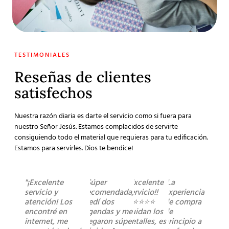
TESTIMONIALES
Reseñas de clientes
satisfechos
Nuestra razón diaria es darte el servicio como si fuera para
nuestro Señor Jesús. Estamos complacidos de servirte
consiguiendo todo el material que requieras para tu edificación.
Estamos para servirles. Dios te bendice!
"¡Excelente
"Súper
"Excelente
"La
servicio y
recomendada,
servicio!!
experiencia
atención! Los
pedí dos
⭐️⭐️⭐️⭐️⭐️
de compra
encontré en
agendas y me
cuidan los
de
internet, me
llegaron súper
detalles, es
principio a