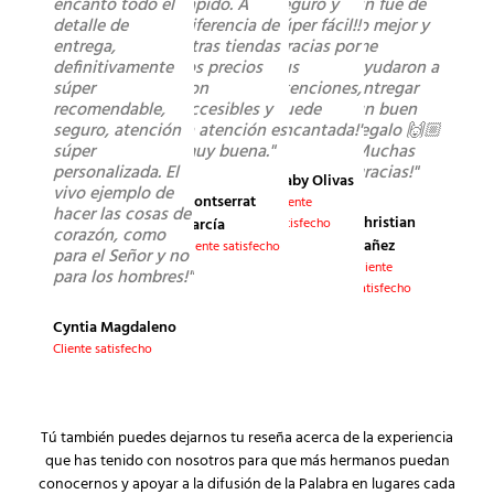
encantó todo el
rápido. A
seguro y
fin fue de
detalle de
diferencia de
súper fácil!!
lo mejor y
entrega,
otras tiendas
Gracias por
me
definitivamente
los precios
sus
ayudaron a
súper
son
atenciones,
entregar
recomendable,
accesibles y
quede
un buen
seguro, atención
la atención es
encantada!"
regalo 🙌🏼
súper
muy buena."
Muchas
personalizada. El
gracias!"
Gaby Olivas
vivo ejemplo de
Montserrat
Cliente
hacer las cosas de
Christian
García
satisfecho
corazón, como
Yañez
Cliente satisfecho
para el Señor y no
Cliente
para los hombres!"
satisfecho
Cyntia Magdaleno
Cliente satisfecho
Tú también puedes dejarnos tu reseña acerca de la experiencia
que has tenido con nosotros para que más hermanos puedan
conocernos y apoyar a la difusión de la Palabra en lugares cada