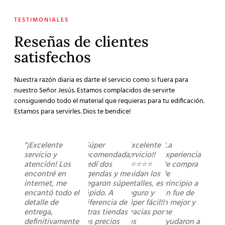
TESTIMONIALES
Reseñas de clientes
satisfechos
Nuestra razón diaria es darte el servicio como si fuera para
nuestro Señor Jesús. Estamos complacidos de servirte
consiguiendo todo el material que requieras para tu edificación.
Estamos para servirles. Dios te bendice!
"¡Excelente
"Súper
"Excelente
"La
servicio y
recomendada,
servicio!!
experiencia
atención! Los
pedí dos
⭐️⭐️⭐️⭐️⭐️
de compra
encontré en
agendas y me
cuidan los
de
internet, me
llegaron súper
detalles, es
principio a
encantó todo el
rápido. A
seguro y
fin fue de
detalle de
diferencia de
súper fácil!!
lo mejor y
entrega,
otras tiendas
Gracias por
me
definitivamente
los precios
sus
ayudaron a