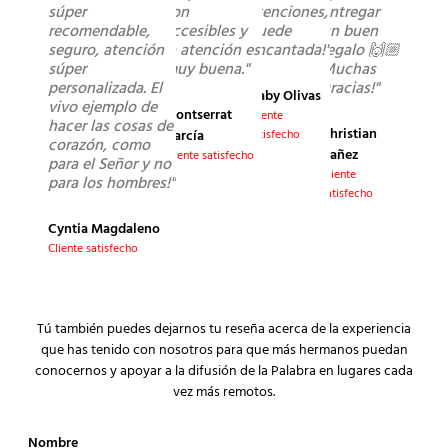
súper
son
atenciones,
entregar
recomendable,
accesibles y
quede
un buen
seguro, atención
la atención es
encantada!"
regalo 🙌🏼
súper
muy buena."
Muchas
personalizada. El
gracias!"
Gaby Olivas
vivo ejemplo de
Montserrat
Cliente
hacer las cosas de
Christian
García
satisfecho
corazón, como
Yañez
Cliente satisfecho
para el Señor y no
Cliente
para los hombres!"
satisfecho
Cyntia Magdaleno
Cliente satisfecho
Tú también puedes dejarnos tu reseña acerca de la experiencia
que has tenido con nosotros para que más hermanos puedan
conocernos y apoyar a la difusión de la Palabra en lugares cada
vez más remotos.
Nombre