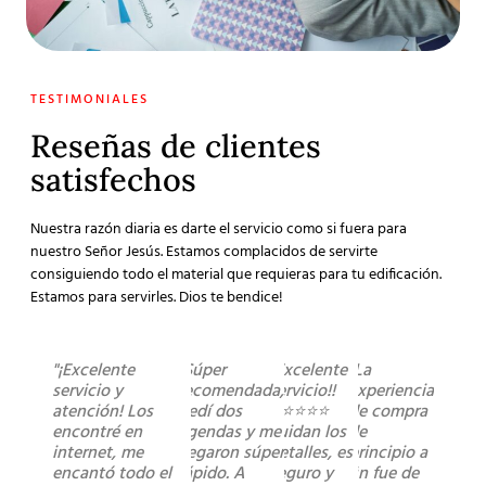
TESTIMONIALES
Reseñas de clientes
satisfechos
Nuestra razón diaria es darte el servicio como si fuera para
nuestro Señor Jesús. Estamos complacidos de servirte
consiguiendo todo el material que requieras para tu edificación.
Estamos para servirles. Dios te bendice!
"¡Excelente
"Súper
"Excelente
"La
servicio y
recomendada,
servicio!!
experiencia
atención! Los
pedí dos
⭐️⭐️⭐️⭐️⭐️
de compra
encontré en
agendas y me
cuidan los
de
internet, me
llegaron súper
detalles, es
principio a
encantó todo el
rápido. A
seguro y
fin fue de