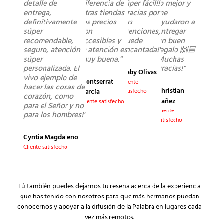
detalle de
diferencia de
súper fácil!!
lo mejor y
entrega,
otras tiendas
Gracias por
me
definitivamente
los precios
sus
ayudaron a
súper
son
atenciones,
entregar
recomendable,
accesibles y
quede
un buen
seguro, atención
la atención es
encantada!"
regalo 🙌🏼
súper
muy buena."
Muchas
personalizada. El
gracias!"
Gaby Olivas
vivo ejemplo de
Montserrat
Cliente
hacer las cosas de
Christian
García
satisfecho
corazón, como
Yañez
Cliente satisfecho
para el Señor y no
Cliente
para los hombres!"
satisfecho
Cyntia Magdaleno
Cliente satisfecho
Tú también puedes dejarnos tu reseña acerca de la experiencia
que has tenido con nosotros para que más hermanos puedan
conocernos y apoyar a la difusión de la Palabra en lugares cada
vez más remotos.