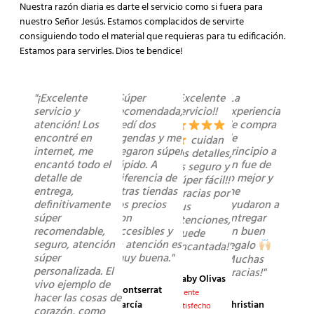
Nuestra razón diaria es darte el servicio como si fuera para
nuestro Señor Jesús. Estamos complacidos de servirte
consiguiendo todo el material que requieras para tu edificación.
Estamos para servirles. Dios te bendice!
"¡Excelente
"Súper
"Excelente
"La
servicio y
recomendada,
servicio!!
experiencia
atención! Los
pedí dos
de compra
encontré en
agendas y me
de
cuidan
internet, me
llegaron súper
principio a
los detalles,
encantó todo el
rápido. A
fin fue de
es seguro y
detalle de
diferencia de
lo mejor y
súper fácil!!
entrega,
otras tiendas
me
Gracias por
definitivamente
los precios
ayudaron a
sus
súper
son
entregar
atenciones,
recomendable,
accesibles y
un buen
quede
seguro, atención
la atención es
regalo
encantada!"
súper
muy buena."
Muchas
personalizada. El
gracias!"
Gaby Olivas
vivo ejemplo de
Montserrat
Cliente
hacer las cosas de
Christian
García
satisfecho
corazón, como