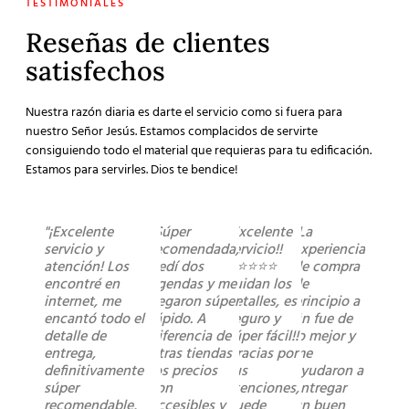
TESTIMONIALES
Reseñas de clientes
satisfechos
Nuestra razón diaria es darte el servicio como si fuera para
nuestro Señor Jesús. Estamos complacidos de servirte
consiguiendo todo el material que requieras para tu edificación.
Estamos para servirles. Dios te bendice!
"¡Excelente
"Súper
"Excelente
"La
servicio y
recomendada,
servicio!!
experiencia
atención! Los
pedí dos
⭐️⭐️⭐️⭐️⭐️
de compra
encontré en
agendas y me
cuidan los
de
internet, me
llegaron súper
detalles, es
principio a
encantó todo el
rápido. A
seguro y
fin fue de
detalle de
diferencia de
súper fácil!!
lo mejor y
entrega,
otras tiendas
Gracias por
me
definitivamente
los precios
sus
ayudaron a
súper
son
atenciones,
entregar
recomendable,
accesibles y
quede
un buen