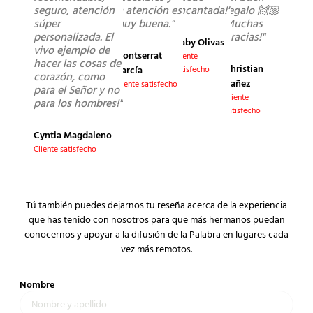
seguro, atención
la atención es
encantada!"
regalo 🙌🏼
súper
muy buena."
Muchas
personalizada. El
gracias!"
Gaby Olivas
vivo ejemplo de
Montserrat
Cliente
hacer las cosas de
Christian
García
satisfecho
corazón, como
Yañez
Cliente satisfecho
para el Señor y no
Cliente
para los hombres!"
satisfecho
Cyntia Magdaleno
Cliente satisfecho
Tú también puedes dejarnos tu reseña acerca de la experiencia
que has tenido con nosotros para que más hermanos puedan
conocernos y apoyar a la difusión de la Palabra en lugares cada
vez más remotos.
Nombre