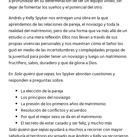
a profundizar en su determinación de ser un equipo unido, sin
dejar de fomentar los sueños y el potencial del otro.
Andrés y Kelly Spyker nos entregan una obra en la que
aprendemos de las relaciones de pareja, el noviazgo y toda la
realidad del matrimonio, pero de una forma que va más allá de un
estudio o una mera reflexión. Ellos nos llevan a través de sus
propias vivencias personales y nos muestran cómo el Señor los
guió en medio de las incertidumbres y complejidades propias de
la juventud para poder tener un noviazgo y luego un matrimonio
fructífero, sabio, duradero y que da gloria a Dios.
En
Solo quiero que sepas
, los Spyker abordan cuestiones y
responden a preguntas sobre:
La elección de la pareja
Los principios del noviazgo
La presión de los primeros años de matrimonio
Resolución de conflictos y acuerdos
Por qué el mejor sexo se da en el matrimonio
El secreto de estar casado y ser feliz, y mucho más
Solo quiero que sepas
ayudará a muchos a recorrer con mayor
sabiduría el territorio escarpado que Andrés y Kelly ya recorrieron