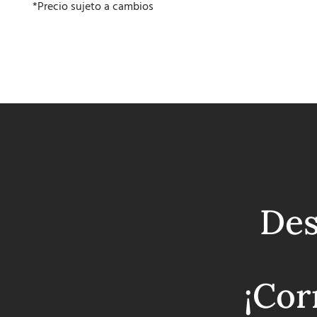
*Precio sujeto a cambios
Des
¡Cor