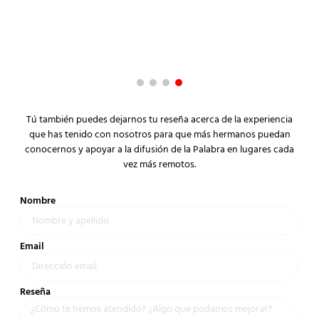
ha
Christian Yañez
no
Cliente satisfecho
Cy
Cli
Tú también puedes dejarnos tu reseña acerca de la experiencia
que has tenido con nosotros para que más hermanos puedan
conocernos y apoyar a la difusión de la Palabra en lugares cada
vez más remotos.
Nombre
Email
Reseña