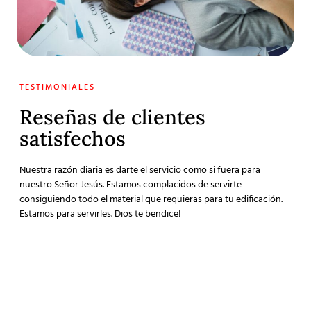
TESTIMONIALES
Reseñas de clientes
satisfechos
Nuestra razón diaria es darte el servicio como si fuera para
nuestro Señor Jesús. Estamos complacidos de servirte
consiguiendo todo el material que requieras para tu edificación.
Estamos para servirles. Dios te bendice!
"La experiencia de compra de principio a fin fue de
"¡
lo mejor y me ayudaron a entregar un buen regalo
in
de
Muchas gracias!"
at