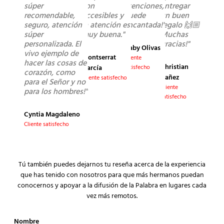
súper
son
atenciones,
entregar
recomendable,
accesibles y
quede
un buen
seguro, atención
la atención es
encantada!"
regalo 🙌🏼
súper
muy buena."
Muchas
personalizada. El
gracias!"
Gaby Olivas
vivo ejemplo de
Montserrat
Cliente
hacer las cosas de
Christian
García
satisfecho
corazón, como
Yañez
Cliente satisfecho
para el Señor y no
Cliente
para los hombres!"
satisfecho
Cyntia Magdaleno
Cliente satisfecho
Tú también puedes dejarnos tu reseña acerca de la experiencia
que has tenido con nosotros para que más hermanos puedan
conocernos y apoyar a la difusión de la Palabra en lugares cada
vez más remotos.
Nombre