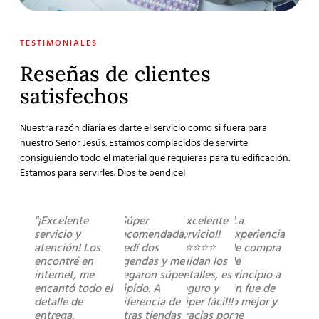
TESTIMONIALES
Reseñas de clientes
satisfechos
Nuestra razón diaria es darte el servicio como si fuera para
nuestro Señor Jesús. Estamos complacidos de servirte
consiguiendo todo el material que requieras para tu edificación.
Estamos para servirles. Dios te bendice!
"¡Excelente
"Súper
"Excelente
"La
servicio y
recomendada,
servicio!!
experiencia
atención! Los
pedí dos
⭐️⭐️⭐️⭐️⭐️
de compra
encontré en
agendas y me
cuidan los
de
internet, me
llegaron súper
detalles, es
principio a
encantó todo el
rápido. A
seguro y
fin fue de
detalle de
diferencia de
súper fácil!!
lo mejor y
entrega,
otras tiendas
Gracias por
me