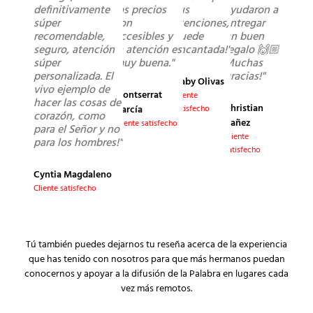
definitivamente
los precios
sus
ayudaron a
súper
son
atenciones,
entregar
recomendable,
accesibles y
quede
un buen
seguro, atención
la atención es
encantada!"
regalo 🙌🏼
súper
muy buena."
Muchas
personalizada. El
gracias!"
Gaby Olivas
vivo ejemplo de
Montserrat
Cliente
hacer las cosas de
Christian
García
satisfecho
corazón, como
Yañez
Cliente satisfecho
para el Señor y no
Cliente
para los hombres!"
satisfecho
Cyntia Magdaleno
Cliente satisfecho
Tú también puedes dejarnos tu reseña acerca de la experiencia
que has tenido con nosotros para que más hermanos puedan
conocernos y apoyar a la difusión de la Palabra en lugares cada
vez más remotos.