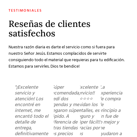
TESTIMONIALES
Reseñas de clientes
satisfechos
Nuestra razón diaria es darte el servicio como si fuera para
nuestro Señor Jesús. Estamos complacidos de servirte
consiguiendo todo el material que requieras para tu edificación.
Estamos para servirles. Dios te bendice!
"¡Excelente
"Súper
"Excelente
"La
servicio y
recomendada,
servicio!!
experiencia
atención! Los
pedí dos
⭐️⭐️⭐️⭐️⭐️
de compra
encontré en
agendas y me
cuidan los
de
internet, me
llegaron súper
detalles, es
principio a
encantó todo el
rápido. A
seguro y
fin fue de
detalle de
diferencia de
súper fácil!!
lo mejor y
entrega,
otras tiendas
Gracias por
me
definitivamente
los precios
sus
ayudaron a