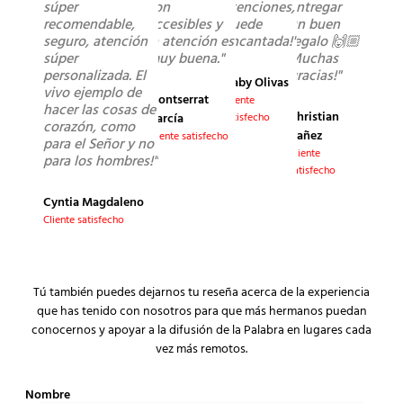
súper
son
atenciones,
entregar
recomendable,
accesibles y
quede
un buen
seguro, atención
la atención es
encantada!"
regalo 🙌🏼
súper
muy buena."
Muchas
personalizada. El
gracias!"
Gaby Olivas
vivo ejemplo de
Montserrat
Cliente
hacer las cosas de
Christian
García
satisfecho
corazón, como
Yañez
Cliente satisfecho
para el Señor y no
Cliente
para los hombres!"
satisfecho
Cyntia Magdaleno
Cliente satisfecho
Tú también puedes dejarnos tu reseña acerca de la experiencia
que has tenido con nosotros para que más hermanos puedan
conocernos y apoyar a la difusión de la Palabra en lugares cada
vez más remotos.
Nombre