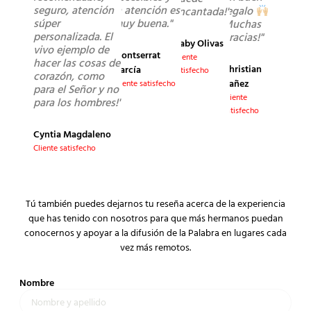
seguro, atención
la atención es
regalo
encantada!"
súper
muy buena."
Muchas
personalizada. El
gracias!"
Gaby Olivas
vivo ejemplo de
Montserrat
Cliente
hacer las cosas de
Christian
García
satisfecho
corazón, como
Yañez
Cliente satisfecho
para el Señor y no
Cliente
para los hombres!"
satisfecho
Cyntia Magdaleno
Cliente satisfecho
Tú también puedes dejarnos tu reseña acerca de la experiencia
que has tenido con nosotros para que más hermanos puedan
conocernos y apoyar a la difusión de la Palabra en lugares cada
vez más remotos.
Nombre