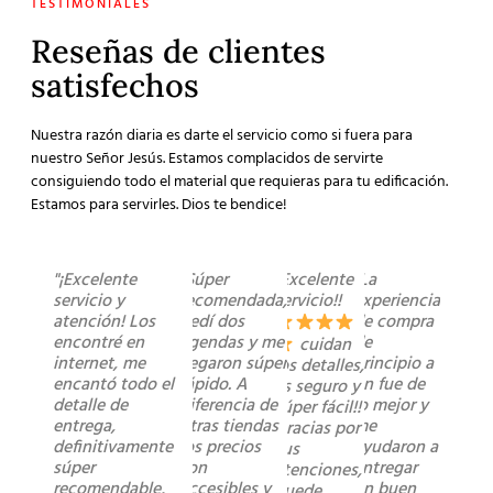
TESTIMONIALES
Reseñas de clientes
satisfechos
Nuestra razón diaria es darte el servicio como si fuera para
nuestro Señor Jesús. Estamos complacidos de servirte
consiguiendo todo el material que requieras para tu edificación.
Estamos para servirles. Dios te bendice!
"¡Excelente
"Súper
"Excelente
"La
servicio y
recomendada,
servicio!!
experiencia
atención! Los
pedí dos
de compra
encontré en
agendas y me
de
cuidan
internet, me
llegaron súper
principio a
los detalles,
encantó todo el
rápido. A
fin fue de
es seguro y
detalle de
diferencia de
lo mejor y
súper fácil!!
entrega,
otras tiendas
me
Gracias por
definitivamente
los precios
ayudaron a
sus
súper
son
entregar
atenciones,
recomendable,
accesibles y
un buen
quede