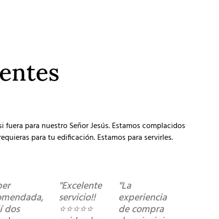
ientes
 si fuera para nuestro Señor Jesús. Estamos complacidos
equieras para tu edificación. Estamos para servirles.
per
"Excelente
"La
omendada,
servicio!!
experiencia
í dos
⭐️⭐️⭐️⭐️⭐️
de compra