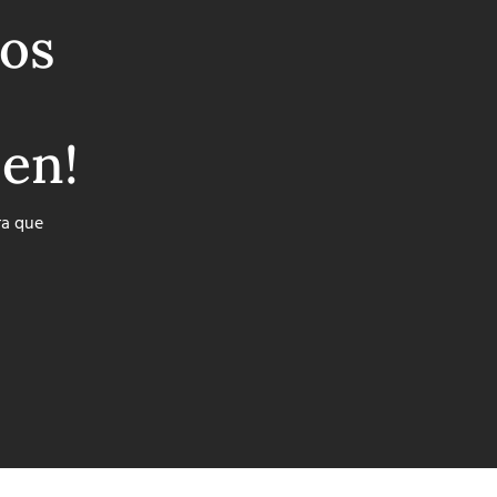
os
ben!
ra que