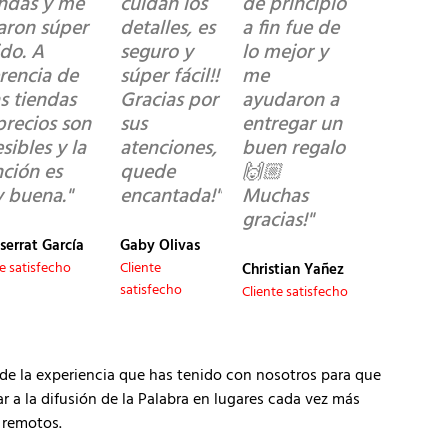
ndas y me
cuidan los
de principio
garon súper
detalles, es
a fin fue de
ido. A
seguro y
lo mejor y
erencia de
súper fácil!!
me
s tiendas
Gracias por
ayudaron a
precios son
sus
entregar un
sibles y la
atenciones,
buen regalo
nción es
quede
🙌🏼
 buena."
encantada!"
Muchas
gracias!"
serrat García
Gaby Olivas
te satisfecho
Cliente
Christian Yañez
satisfecho
Cliente satisfecho
de la experiencia que has tenido con nosotros para que
 la difusión de la Palabra en lugares cada vez más
remotos.