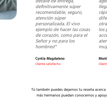
detalle de entrega,
age
definitivamente súper
lle
recomendable, seguro,
ráp
atención súper
dif
personalizada. El vivo
otra
ejemplo de hacer las cosas
los 
de corazón, como para el
acce
Señor y no para los
ate
hombres!"
muy
Cyntia Magdaleno
Mont
Cliente satisfecho
Clien
Tú también puedes dejarnos tu reseña acerca 
más hermanos puedan conocernos y apoyar a