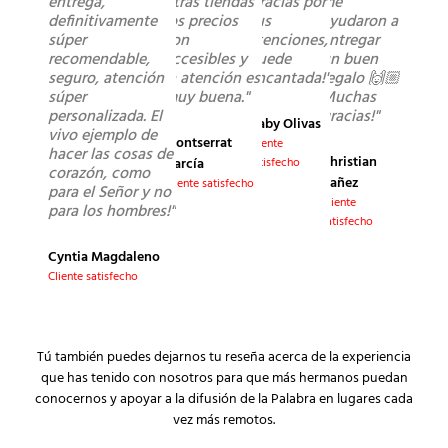
entrega,
otras tiendas
Gracias por
me
definitivamente
los precios
sus
ayudaron a
súper
son
atenciones,
entregar
recomendable,
accesibles y
quede
un buen
seguro, atención
la atención es
encantada!"
regalo 🙌🏼
súper
muy buena."
Muchas
personalizada. El
gracias!"
Gaby Olivas
vivo ejemplo de
Montserrat
Cliente
hacer las cosas de
Christian
García
satisfecho
corazón, como
Yañez
Cliente satisfecho
para el Señor y no
Cliente
para los hombres!"
satisfecho
Cyntia Magdaleno
Cliente satisfecho
Tú también puedes dejarnos tu reseña acerca de la experiencia
que has tenido con nosotros para que más hermanos puedan
conocernos y apoyar a la difusión de la Palabra en lugares cada
vez más remotos.