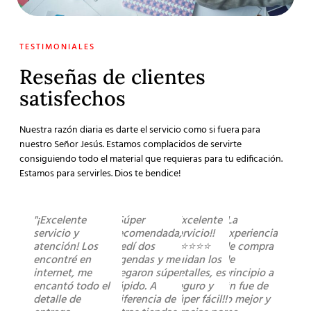
TESTIMONIALES
Reseñas de clientes
satisfechos
Nuestra razón diaria es darte el servicio como si fuera para
nuestro Señor Jesús. Estamos complacidos de servirte
consiguiendo todo el material que requieras para tu edificación.
Estamos para servirles. Dios te bendice!
"¡Excelente
"Súper
"Excelente
"La
servicio y
recomendada,
servicio!!
experiencia
atención! Los
pedí dos
⭐️⭐️⭐️⭐️⭐️
de compra
encontré en
agendas y me
cuidan los
de
internet, me
llegaron súper
detalles, es
principio a
encantó todo el
rápido. A
seguro y
fin fue de
detalle de
diferencia de
súper fácil!!
lo mejor y