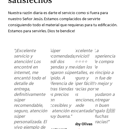
Nuestra razón diaria es darte el servicio como si fuera para
nuestro Señor Jesús. Estamos complacidos de servirte
consiguiendo todo el material que requieras para tu edificación.
Estamos para servirles. Dios te bendice!
"¡Excelente
"Súper
"Excelente
"La
servicio y
recomendada,
servicio!!
experiencia
atención! Los
pedí dos
⭐️⭐️⭐️⭐️⭐️
de compra
encontré en
agendas y me
cuidan los
de
internet, me
llegaron súper
detalles, es
principio a
encantó todo el
rápido. A
seguro y
fin fue de
detalle de
diferencia de
súper fácil!!
lo mejor y
entrega,
otras tiendas
Gracias por
me
definitivamente
los precios
sus
ayudaron a
súper
son
atenciones,
entregar
recomendable,
accesibles y
quede
un buen
seguro, atención
la atención es
encantada!"
regalo 🙌🏼
súper
muy buena."
Muchas
personalizada. El
gracias!"
Gaby Olivas
vivo ejemplo de