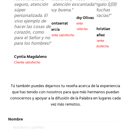
seguro, atención
la atención es
encantada!"
regalo 🙌🏼
súper
muy buena."
Muchas
personalizada. El
gracias!"
Gaby Olivas
vivo ejemplo de
Montserrat
Cliente
hacer las cosas de
Christian
García
satisfecho
corazón, como
Yañez
Cliente satisfecho
para el Señor y no
Cliente
para los hombres!"
satisfecho
Cyntia Magdaleno
Cliente satisfecho
Tú también puedes dejarnos tu reseña acerca de la experiencia
que has tenido con nosotros para que más hermanos puedan
conocernos y apoyar a la difusión de la Palabra en lugares cada
vez más remotos.
Nombre