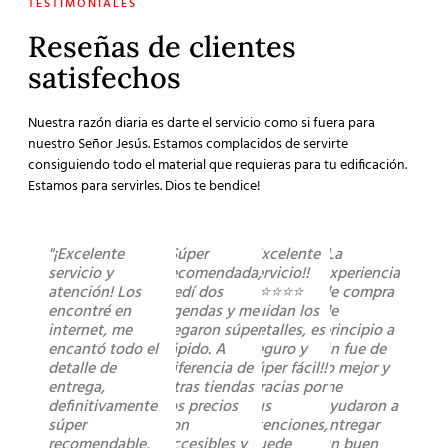
TESTIMONIALES
Reseñas de clientes
satisfechos
Nuestra razón diaria es darte el servicio como si fuera para
nuestro Señor Jesús. Estamos complacidos de servirte
consiguiendo todo el material que requieras para tu edificación.
Estamos para servirles. Dios te bendice!
"¡Excelente
"Súper
"Excelente
"La
servicio y
recomendada,
servicio!!
experiencia
atención! Los
pedí dos
⭐️⭐️⭐️⭐️⭐️
de compra
encontré en
agendas y me
cuidan los
de
internet, me
llegaron súper
detalles, es
principio a
encantó todo el
rápido. A
seguro y
fin fue de
detalle de
diferencia de
súper fácil!!
lo mejor y
entrega,
otras tiendas
Gracias por
me
definitivamente
los precios
sus
ayudaron a
súper
son
atenciones,
entregar
recomendable,
accesibles y
quede
un buen