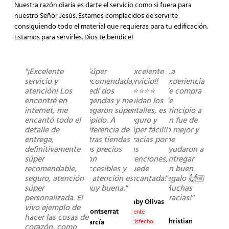
Nuestra razón diaria es darte el servicio como si fuera para
nuestro Señor Jesús. Estamos complacidos de servirte
consiguiendo todo el material que requieras para tu edificación.
Estamos para servirles. Dios te bendice!
"¡Excelente
"Súper
"Excelente
"La
servicio y
recomendada,
servicio!!
experiencia
atención! Los
pedí dos
⭐️⭐️⭐️⭐️⭐️
de compra
encontré en
agendas y me
cuidan los
de
internet, me
llegaron súper
detalles, es
principio a
encantó todo el
rápido. A
seguro y
fin fue de
detalle de
diferencia de
súper fácil!!
lo mejor y
entrega,
otras tiendas
Gracias por
me
definitivamente
los precios
sus
ayudaron a
súper
son
atenciones,
entregar
recomendable,
accesibles y
quede
un buen
seguro, atención
la atención es
encantada!"
regalo 🙌🏼
súper
muy buena."
Muchas
personalizada. El
gracias!"
Gaby Olivas
vivo ejemplo de
Montserrat
Cliente
hacer las cosas de
Christian
García
satisfecho
corazón, como