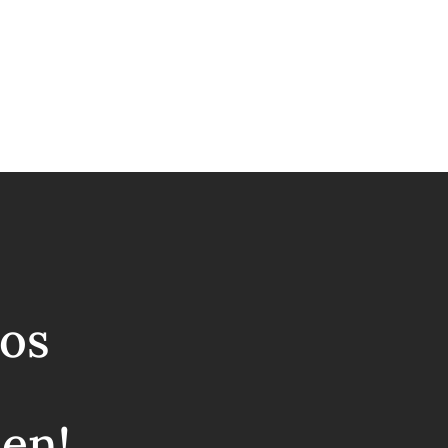
os
ben!