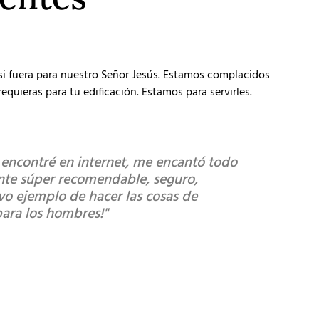
 si fuera para nuestro Señor Jesús. Estamos complacidos
equieras para tu edificación. Estamos para servirles.
s encontré en internet, me encantó todo
"Súper r
ente súper recomendable, seguro,
diferenci
ivo ejemplo de hacer las cosas de
buena."
para los hombres!"
Montserrat 
Cliente satis