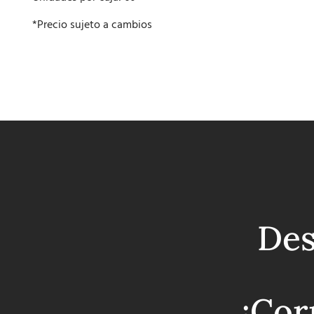
*Precio sujeto a cambios
Des
¡Cor