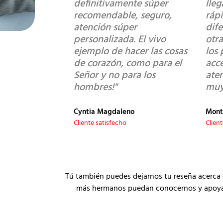
definitivamente súper
lle
recomendable, seguro,
ráp
atención súper
dif
personalizada. El vivo
otra
ejemplo de hacer las cosas
los 
de corazón, como para el
acce
Señor y no para los
ate
hombres!"
muy
Cyntia Magdaleno
Mont
Cliente satisfecho
Clien
Tú también puedes dejarnos tu reseña acerca 
más hermanos puedan conocernos y apoyar a