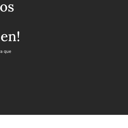
os
ben!
ra que