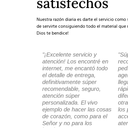
satisfechos
Nuestra razón diaria es darte el servicio como
de servirte consiguiendo todo el material que r
Dios te bendice!
"¡Excelente servicio y
"Sú
atención! Los encontré en
rec
internet, me encantó todo
ped
el detalle de entrega,
age
definitivamente súper
lle
recomendable, seguro,
ráp
atención súper
dif
personalizada. El vivo
otr
ejemplo de hacer las cosas
los
de corazón, como para el
acce
Señor y no para los
ate