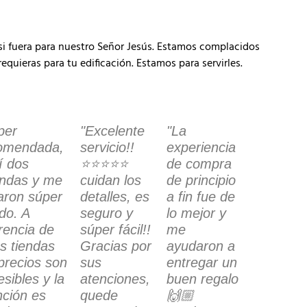
 si fuera para nuestro Señor Jesús. Estamos complacidos
equieras para tu edificación. Estamos para servirles.
per
"Excelente
"La
omendada,
servicio!!
experiencia
í dos
⭐️⭐️⭐️⭐️⭐️
de compra
ndas y me
cuidan los
de principio
garon súper
detalles, es
a fin fue de
ido. A
seguro y
lo mejor y
erencia de
súper fácil!!
me
as tiendas
Gracias por
ayudaron a
 precios son
sus
entregar un
sibles y la
atenciones,
buen regalo
nción es
quede
🙌🏼