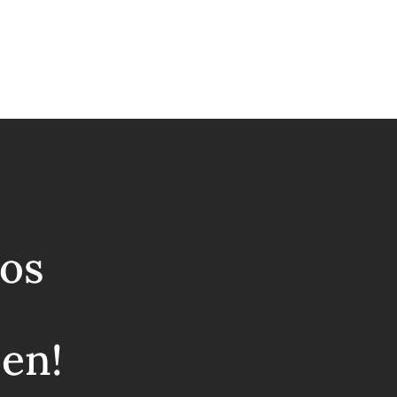
os
ben!