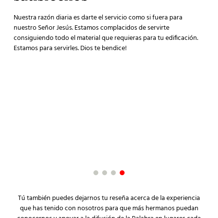
Nuestra razón diaria es darte el servicio como si fuera para
nuestro Señor Jesús. Estamos complacidos de servirte
consiguiendo todo el material que requieras para tu edificación.
Estamos para servirles. Dios te bendice!
"La experiencia de compra de principio a fin fue de
"¡
lo mejor y me ayudaron a entregar un buen regalo
in
de
Muchas gracias!"
at
ha
Christian Yañez
no
Cliente satisfecho
Cy
Cli
Tú también puedes dejarnos tu reseña acerca de la experiencia
que has tenido con nosotros para que más hermanos puedan