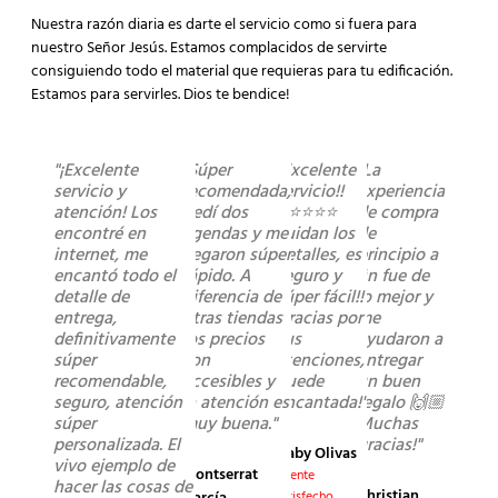
Nuestra razón diaria es darte el servicio como si fuera para
nuestro Señor Jesús. Estamos complacidos de servirte
consiguiendo todo el material que requieras para tu edificación.
Estamos para servirles. Dios te bendice!
"¡Excelente
"Súper
"Excelente
"La
servicio y
recomendada,
servicio!!
experiencia
atención! Los
pedí dos
⭐️⭐️⭐️⭐️⭐️
de compra
encontré en
agendas y me
cuidan los
de
internet, me
llegaron súper
detalles, es
principio a
encantó todo el
rápido. A
seguro y
fin fue de
detalle de
diferencia de
súper fácil!!
lo mejor y
entrega,
otras tiendas
Gracias por
me
definitivamente
los precios
sus
ayudaron a
súper
son
atenciones,
entregar
recomendable,
accesibles y
quede
un buen
seguro, atención
la atención es
encantada!"
regalo 🙌🏼
súper
muy buena."
Muchas
personalizada. El
gracias!"
Gaby Olivas
vivo ejemplo de
Montserrat
Cliente
hacer las cosas de
Christian
satisfecho