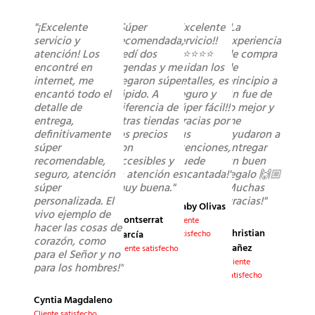
"¡Excelente
"Súper
"Excelente
"La
servicio y
recomendada,
servicio!!
experiencia
atención! Los
pedí dos
⭐️⭐️⭐️⭐️⭐️
de compra
encontré en
agendas y me
cuidan los
de
internet, me
llegaron súper
detalles, es
principio a
encantó todo el
rápido. A
seguro y
fin fue de
detalle de
diferencia de
súper fácil!!
lo mejor y
entrega,
otras tiendas
Gracias por
me
definitivamente
los precios
sus
ayudaron a
súper
son
atenciones,
entregar
recomendable,
accesibles y
quede
un buen
seguro, atención
la atención es
encantada!"
regalo 🙌🏼
súper
muy buena."
Muchas
personalizada. El
gracias!"
Gaby Olivas
vivo ejemplo de
Montserrat
Cliente
hacer las cosas de
Christian
García
satisfecho
corazón, como
Yañez
Cliente satisfecho
para el Señor y no
Cliente
para los hombres!"
satisfecho
Cyntia Magdaleno
Cliente satisfecho