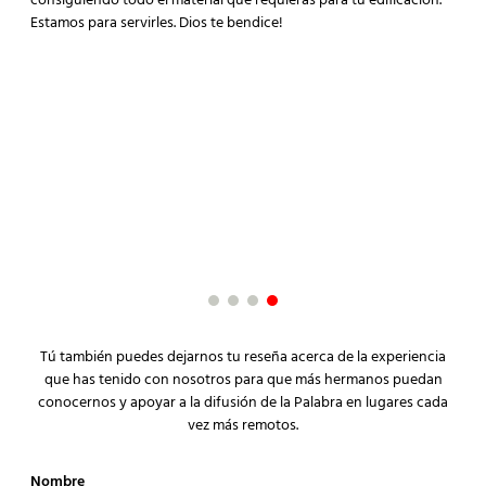
consiguiendo todo el material que requieras para tu edificación.
Estamos para servirles. Dios te bendice!
"La experiencia de compra de principio a fin fue de
"¡
lo mejor y me ayudaron a entregar un buen regalo
in
de
Muchas gracias!"
at
ha
Christian Yañez
no
Cliente satisfecho
Cy
Cli
Tú también puedes dejarnos tu reseña acerca de la experiencia
que has tenido con nosotros para que más hermanos puedan
conocernos y apoyar a la difusión de la Palabra en lugares cada
vez más remotos.
Nombre