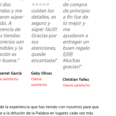
í dos
⭐️⭐️⭐️⭐️⭐️
de compra
ndas y me
cuidan los
de principio
garon súper
detalles, es
a fin fue de
ido. A
seguro y
lo mejor y
erencia de
súper fácil!!
me
s tiendas
Gracias por
ayudaron a
precios son
sus
entregar un
sibles y la
atenciones,
buen regalo
nción es
quede
🙌🏼
 buena."
encantada!"
Muchas
gracias!"
serrat García
Gaby Olivas
te satisfecho
Cliente
Christian Yañez
satisfecho
Cliente satisfecho
de la experiencia que has tenido con nosotros para que
 la difusión de la Palabra en lugares cada vez más