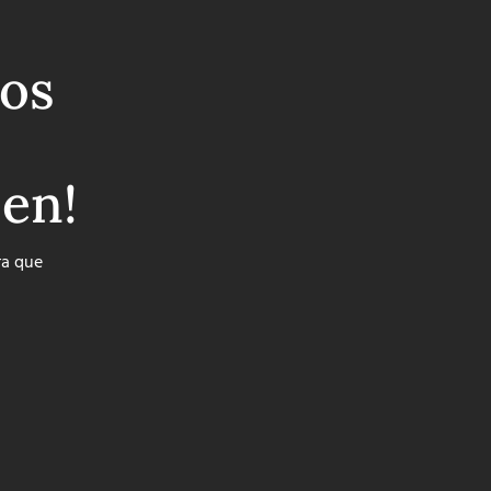
os
ben!
ra que