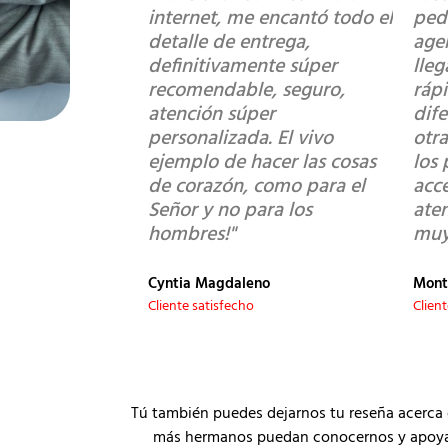
internet, me encantó todo el
ped
detalle de entrega,
age
definitivamente súper
lle
recomendable, seguro,
ráp
atención súper
dif
personalizada. El vivo
otra
ejemplo de hacer las cosas
los 
de corazón, como para el
acce
Señor y no para los
ate
hombres!"
muy
Cyntia Magdaleno
Mont
Cliente satisfecho
Clien
Tú también puedes dejarnos tu reseña acerca 
más hermanos puedan conocernos y apoyar a