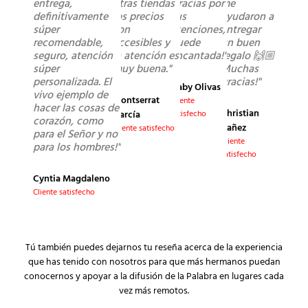
entrega,
otras tiendas
Gracias por
me
definitivamente
los precios
sus
ayudaron a
súper
son
atenciones,
entregar
recomendable,
accesibles y
quede
un buen
seguro, atención
la atención es
encantada!"
regalo 🙌🏼
súper
muy buena."
Muchas
personalizada. El
gracias!"
Gaby Olivas
vivo ejemplo de
Montserrat
Cliente
hacer las cosas de
Christian
García
satisfecho
corazón, como
Yañez
Cliente satisfecho
para el Señor y no
Cliente
para los hombres!"
satisfecho
Cyntia Magdaleno
Cliente satisfecho
Tú también puedes dejarnos tu reseña acerca de la experiencia
que has tenido con nosotros para que más hermanos puedan
conocernos y apoyar a la difusión de la Palabra en lugares cada
vez más remotos.