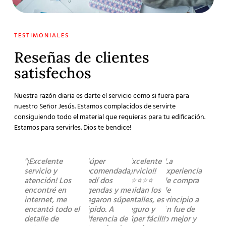
TESTIMONIALES
Reseñas de clientes
satisfechos
Nuestra razón diaria es darte el servicio como si fuera para
nuestro Señor Jesús. Estamos complacidos de servirte
consiguiendo todo el material que requieras para tu edificación.
Estamos para servirles. Dios te bendice!
"¡Excelente
"Súper
"Excelente
"La
servicio y
recomendada,
servicio!!
experiencia
atención! Los
pedí dos
⭐️⭐️⭐️⭐️⭐️
de compra
encontré en
agendas y me
cuidan los
de
internet, me
llegaron súper
detalles, es
principio a
encantó todo el
rápido. A
seguro y
fin fue de
detalle de
diferencia de
súper fácil!!
lo mejor y