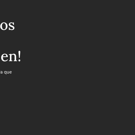
os
ben!
ra que