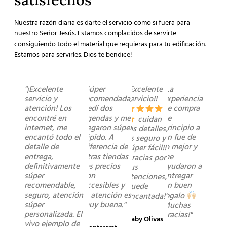
Nuestra razón diaria es darte el servicio como si fuera para
nuestro Señor Jesús. Estamos complacidos de servirte
consiguiendo todo el material que requieras para tu edificación.
Estamos para servirles. Dios te bendice!
"¡Excelente
"Súper
"Excelente
"La
servicio y
recomendada,
servicio!!
experiencia
atención! Los
pedí dos
de compra
encontré en
agendas y me
de
cuidan
internet, me
llegaron súper
principio a
los detalles,
encantó todo el
rápido. A
fin fue de
es seguro y
detalle de
diferencia de
lo mejor y
súper fácil!!
entrega,
otras tiendas
me
Gracias por
definitivamente
los precios
ayudaron a
sus
súper
son
entregar
atenciones,
recomendable,
accesibles y
un buen
quede
seguro, atención
la atención es
regalo
encantada!"
súper
muy buena."
Muchas
personalizada. El
gracias!"
Gaby Olivas
vivo ejemplo de