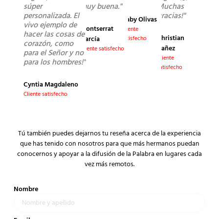
súper
muy buena."
Muchas
personalizada. El
gracias!"
Gaby Olivas
vivo ejemplo de
Montserrat
Cliente
hacer las cosas de
Christian
García
satisfecho
corazón, como
Yañez
Cliente satisfecho
para el Señor y no
Cliente
para los hombres!"
satisfecho
Cyntia Magdaleno
Cliente satisfecho
Tú también puedes dejarnos tu reseña acerca de la experiencia
que has tenido con nosotros para que más hermanos puedan
conocernos y apoyar a la difusión de la Palabra en lugares cada
vez más remotos.
Nombre