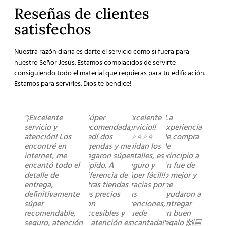
Reseñas de clientes
satisfechos
Nuestra razón diaria es darte el servicio como si fuera para
nuestro Señor Jesús. Estamos complacidos de servirte
consiguiendo todo el material que requieras para tu edificación.
Estamos para servirles. Dios te bendice!
"¡Excelente
"Súper
"Excelente
"La
servicio y
recomendada,
servicio!!
experiencia
atención! Los
pedí dos
⭐️⭐️⭐️⭐️⭐️
de compra
encontré en
agendas y me
cuidan los
de
internet, me
llegaron súper
detalles, es
principio a
encantó todo el
rápido. A
seguro y
fin fue de
detalle de
diferencia de
súper fácil!!
lo mejor y
entrega,
otras tiendas
Gracias por
me
definitivamente
los precios
sus
ayudaron a
súper
son
atenciones,
entregar
recomendable,
accesibles y
quede
un buen
seguro, atención
la atención es
encantada!"
regalo 🙌🏼