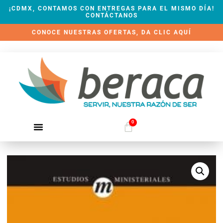
¡CDMX, CONTAMOS CON ENTREGAS PARA EL MISMO DÍA!
CONTÁCTANOS
CONOCE NUESTRAS OFERTAS, DA CLIC AQUÍ
0
QUIÉNES SOMOS