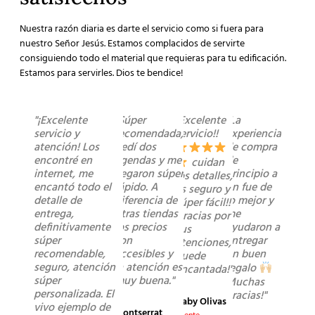
Nuestra razón diaria es darte el servicio como si fuera para
nuestro Señor Jesús. Estamos complacidos de servirte
consiguiendo todo el material que requieras para tu edificación.
Estamos para servirles. Dios te bendice!
"¡Excelente
"Súper
"Excelente
"La
servicio y
recomendada,
servicio!!
experiencia
atención! Los
pedí dos
de compra
encontré en
agendas y me
de
cuidan
internet, me
llegaron súper
principio a
los detalles,
encantó todo el
rápido. A
fin fue de
es seguro y
detalle de
diferencia de
lo mejor y
súper fácil!!
entrega,
otras tiendas
me
Gracias por
definitivamente
los precios
ayudaron a
sus
súper
son
entregar
atenciones,
recomendable,
accesibles y
un buen
quede
seguro, atención
la atención es
regalo
encantada!"
súper
muy buena."
Muchas
personalizada. El
gracias!"
Gaby Olivas
vivo ejemplo de
Montserrat