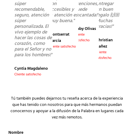
súper
son
atenciones,
entregar
recomendable,
accesibles y
quede
un buen
seguro, atención
la atención es
encantada!"
regalo 🙌🏼
súper
muy buena."
Muchas
personalizada. El
gracias!"
Gaby Olivas
vivo ejemplo de
Montserrat
Cliente
hacer las cosas de
Christian
García
satisfecho
corazón, como
Yañez
Cliente satisfecho
para el Señor y no
Cliente
para los hombres!"
satisfecho
Cyntia Magdaleno
Cliente satisfecho
Tú también puedes dejarnos tu reseña acerca de la experiencia
que has tenido con nosotros para que más hermanos puedan
conocernos y apoyar a la difusión de la Palabra en lugares cada
vez más remotos.
Nombre