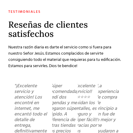
TESTIMONIALES
Reseñas de clientes
satisfechos
Nuestra razón diaria es darte el servicio como si fuera para
nuestro Señor Jesús. Estamos complacidos de servirte
consiguiendo todo el material que requieras para tu edificación.
Estamos para servirles. Dios te bendice!
"¡Excelente
"Súper
"Excelente
"La
servicio y
recomendada,
servicio!!
experiencia
atención! Los
pedí dos
⭐️⭐️⭐️⭐️⭐️
de compra
encontré en
agendas y me
cuidan los
de
internet, me
llegaron súper
detalles, es
principio a
encantó todo el
rápido. A
seguro y
fin fue de
detalle de
diferencia de
súper fácil!!
lo mejor y
entrega,
otras tiendas
Gracias por
me
definitivamente
los precios
sus
ayudaron a