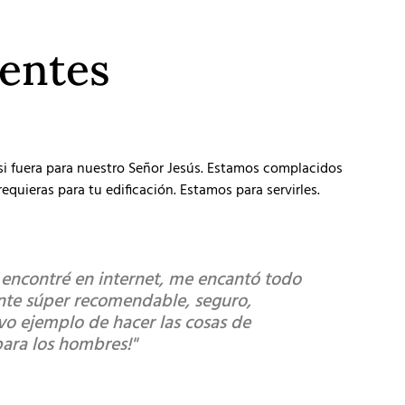
ientes
 si fuera para nuestro Señor Jesús. Estamos complacidos
equieras para tu edificación. Estamos para servirles.
s encontré en internet, me encantó todo
"Súper r
ente súper recomendable, seguro,
diferenci
ivo ejemplo de hacer las cosas de
buena."
para los hombres!"
Montserrat 
Cliente satis