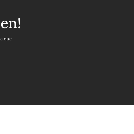
ben!
ra que