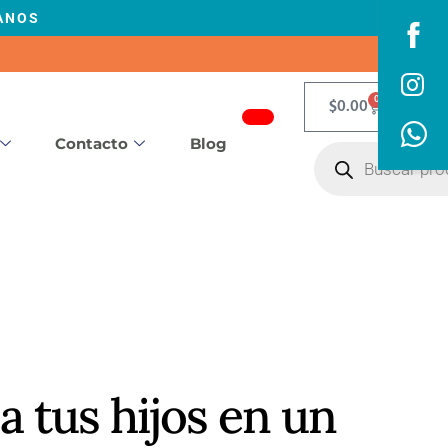
ANOS
Sha
on
Fac
Sha
0
$
0.00
on
Contacto
Blog
Inst
Sha
on
Wha
 a tus hijos en un