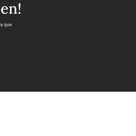
ben!
ra que