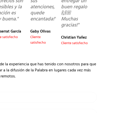
precios son
sus
entregar un
sibles y la
atenciones,
buen regalo
nción es
quede
🙌🏼
 buena."
encantada!"
Muchas
gracias!"
serrat García
Gaby Olivas
te satisfecho
Cliente
Christian Yañez
satisfecho
Cliente satisfecho
de la experiencia que has tenido con nosotros para que
 la difusión de la Palabra en lugares cada vez más
remotos.