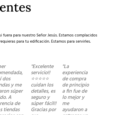
ientes
 si fuera para nuestro Señor Jesús. Estamos complacidos
equieras para tu edificación. Estamos para servirles.
per
"Excelente
"La
omendada,
servicio!!
experiencia
í dos
⭐️⭐️⭐️⭐️⭐️
de compra
ndas y me
cuidan los
de principio
garon súper
detalles, es
a fin fue de
ido. A
seguro y
lo mejor y
erencia de
súper fácil!!
me
s tiendas
Gracias por
ayudaron a