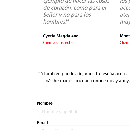
ejemplo de hacer las cosas
los 
de corazón, como para el
acce
Señor y no para los
ate
hombres!"
muy
Cyntia Magdaleno
Mont
Cliente satisfecho
Clien
Tú también puedes dejarnos tu reseña acerca 
más hermanos puedan conocernos y apoyar a
Nombre
Email