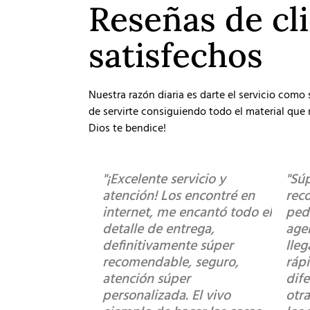
Reseñas de cl
satisfechos
Nuestra razón diaria es darte el servicio como
de servirte consiguiendo todo el material que r
Dios te bendice!
"¡Excelente servicio y
"Sú
atención! Los encontré en
rec
internet, me encantó todo el
ped
detalle de entrega,
age
definitivamente súper
lle
recomendable, seguro,
ráp
atención súper
dif
personalizada. El vivo
otra