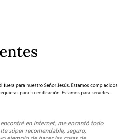
ientes
 si fuera para nuestro Señor Jesús. Estamos complacidos
equieras para tu edificación. Estamos para servirles.
s encontré en internet, me encantó todo
"Súper r
ente súper recomendable, seguro,
diferenci
ivo ejemplo de hacer las cosas de
buena."