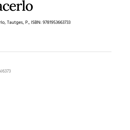
acerlo
o, Tautges, P., ISBN: 9781953663733
AI6373