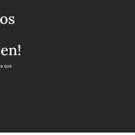
os
ben!
ra que