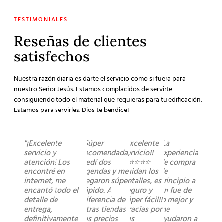
TESTIMONIALES
Reseñas de clientes
satisfechos
Nuestra razón diaria es darte el servicio como si fuera para
nuestro Señor Jesús. Estamos complacidos de servirte
consiguiendo todo el material que requieras para tu edificación.
Estamos para servirles. Dios te bendice!
"¡Excelente
"Súper
"Excelente
"La
servicio y
recomendada,
servicio!!
experiencia
atención! Los
pedí dos
⭐️⭐️⭐️⭐️⭐️
de compra
encontré en
agendas y me
cuidan los
de
internet, me
llegaron súper
detalles, es
principio a
encantó todo el
rápido. A
seguro y
fin fue de
detalle de
diferencia de
súper fácil!!
lo mejor y
entrega,
otras tiendas
Gracias por
me
definitivamente
los precios
sus
ayudaron a