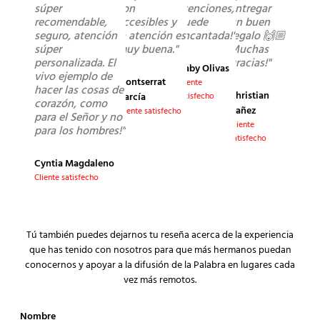
súper
son
atenciones,
entregar
recomendable,
accesibles y
quede
un buen
seguro, atención
la atención es
encantada!"
regalo 🙌🏼
súper
muy buena."
Muchas
personalizada. El
gracias!"
Gaby Olivas
vivo ejemplo de
Montserrat
Cliente
hacer las cosas de
Christian
García
satisfecho
corazón, como
Yañez
Cliente satisfecho
para el Señor y no
Cliente
para los hombres!"
satisfecho
Cyntia Magdaleno
Cliente satisfecho
Tú también puedes dejarnos tu reseña acerca de la experiencia
que has tenido con nosotros para que más hermanos puedan
conocernos y apoyar a la difusión de la Palabra en lugares cada
vez más remotos.
Nombre