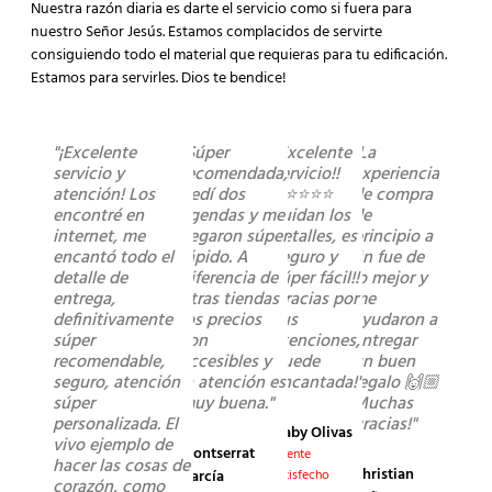
Nuestra razón diaria es darte el servicio como si fuera para
nuestro Señor Jesús. Estamos complacidos de servirte
consiguiendo todo el material que requieras para tu edificación.
Estamos para servirles. Dios te bendice!
"¡Excelente
"Súper
"Excelente
"La
servicio y
recomendada,
servicio!!
experiencia
atención! Los
pedí dos
⭐️⭐️⭐️⭐️⭐️
de compra
encontré en
agendas y me
cuidan los
de
internet, me
llegaron súper
detalles, es
principio a
encantó todo el
rápido. A
seguro y
fin fue de
detalle de
diferencia de
súper fácil!!
lo mejor y
entrega,
otras tiendas
Gracias por
me
definitivamente
los precios
sus
ayudaron a
súper
son
atenciones,
entregar
recomendable,
accesibles y
quede
un buen
seguro, atención
la atención es
encantada!"
regalo 🙌🏼
súper
muy buena."
Muchas
personalizada. El
gracias!"
Gaby Olivas
vivo ejemplo de
Montserrat
Cliente
hacer las cosas de
Christian
García
satisfecho
corazón, como