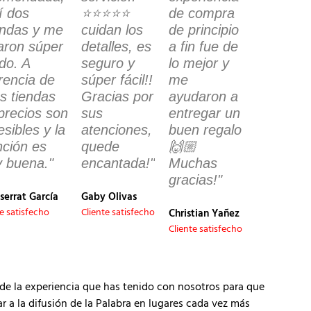
í dos
⭐️⭐️⭐️⭐️⭐️
de compra
ndas y me
cuidan los
de principio
garon súper
detalles, es
a fin fue de
ido. A
seguro y
lo mejor y
erencia de
súper fácil!!
me
as tiendas
Gracias por
ayudaron a
 precios son
sus
entregar un
sibles y la
atenciones,
buen regalo
nción es
quede
🙌🏼
 buena."
encantada!"
Muchas
gracias!"
serrat García
Gaby Olivas
te satisfecho
Cliente satisfecho
Christian Yañez
Cliente satisfecho
de la experiencia que has tenido con nosotros para que
 la difusión de la Palabra en lugares cada vez más