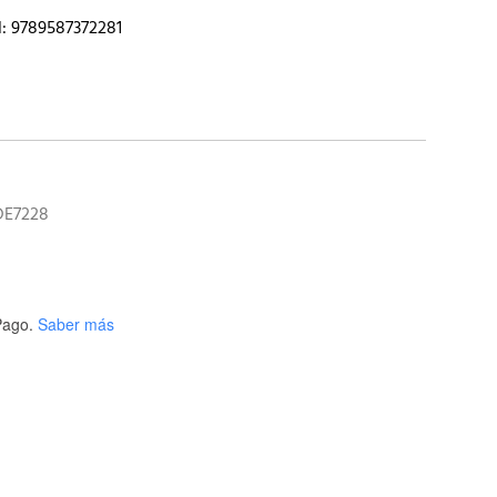
N: 9789587372281
DE7228
ago.
Saber más