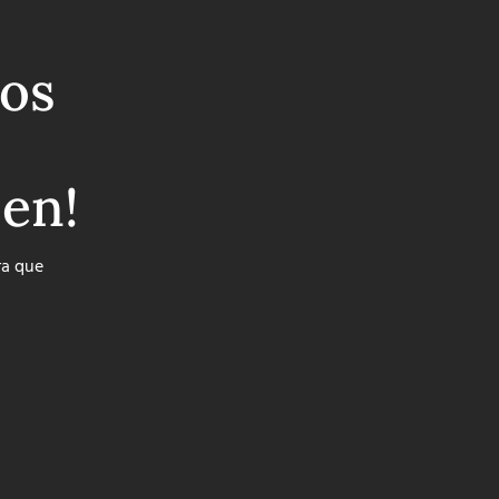
os
ben!
ra que