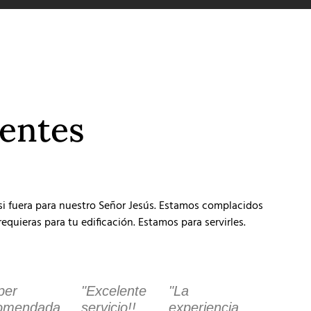
ientes
 si fuera para nuestro Señor Jesús. Estamos complacidos
equieras para tu edificación. Estamos para servirles.
per
"Excelente
"La
omendada,
servicio!!
experiencia