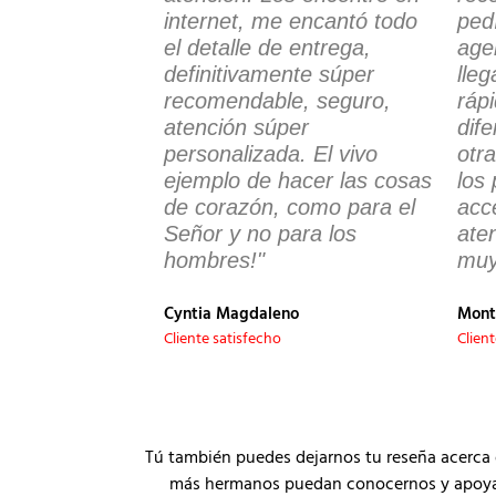
internet, me encantó todo
ped
el detalle de entrega,
age
definitivamente súper
lle
recomendable, seguro,
ráp
atención súper
dif
personalizada. El vivo
otr
ejemplo de hacer las cosas
los
de corazón, como para el
acce
Señor y no para los
ate
hombres!"
muy
Cyntia Magdaleno
Mont
Cliente satisfecho
Clien
Tú también puedes dejarnos tu reseña acerca 
más hermanos puedan conocernos y apoyar a