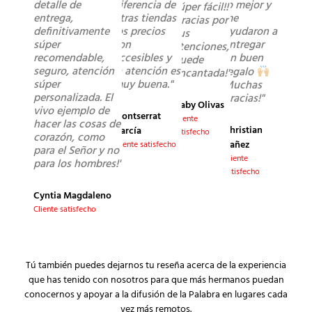
detalle de
diferencia de
lo mejor y
súper fácil!!
entrega,
otras tiendas
me
Gracias por
definitivamente
los precios
ayudaron a
sus
súper
son
entregar
atenciones,
recomendable,
accesibles y
un buen
quede
seguro, atención
la atención es
regalo
encantada!"
súper
muy buena."
Muchas
personalizada. El
gracias!"
Gaby Olivas
vivo ejemplo de
Montserrat
Cliente
hacer las cosas de
Christian
García
satisfecho
corazón, como
Yañez
Cliente satisfecho
para el Señor y no
Cliente
para los hombres!"
satisfecho
Cyntia Magdaleno
Cliente satisfecho
Tú también puedes dejarnos tu reseña acerca de la experiencia
que has tenido con nosotros para que más hermanos puedan
conocernos y apoyar a la difusión de la Palabra en lugares cada
vez más remotos.