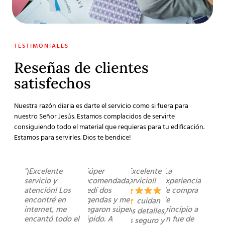
TESTIMONIALES
Reseñas de clientes
satisfechos
Nuestra razón diaria es darte el servicio como si fuera para
nuestro Señor Jesús. Estamos complacidos de servirte
consiguiendo todo el material que requieras para tu edificación.
Estamos para servirles. Dios te bendice!
"¡Excelente
"Súper
"Excelente
"La
servicio y
recomendada,
servicio!!
experiencia
atención! Los
pedí dos
de compra
encontré en
agendas y me
de
cuidan
internet, me
llegaron súper
principio a
los detalles,
encantó todo el
rápido. A
fin fue de
es seguro y