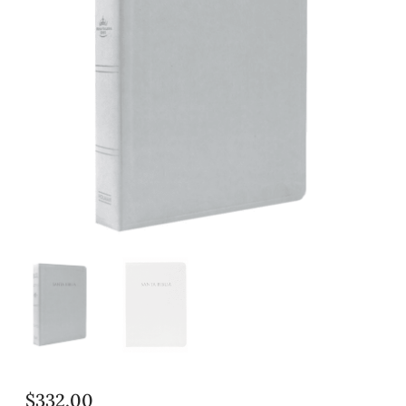
$
332.00