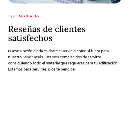
TESTIMONIALES
Reseñas de clientes
satisfechos
Nuestra razón diaria es darte el servicio como si fuera para
nuestro Señor Jesús. Estamos complacidos de servirte
consiguiendo todo el material que requieras para tu edificación.
Estamos para servirles. Dios te bendice!
"La experiencia de compra de principio a fin fue de
"¡
lo mejor y me ayudaron a entregar un buen regalo
in
de
Muchas gracias!"
at
ha
Christian Yañez
no
Cliente satisfecho
Cy