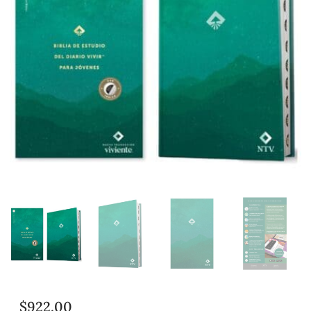
$
922.00