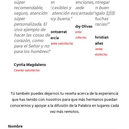
súper
son
atenciones,
entregar
recomendable,
accesibles y
quede
un buen
seguro, atención
la atención es
encantada!"
regalo 🙌🏼
súper
muy buena."
Muchas
personalizada. El
gracias!"
Gaby Olivas
vivo ejemplo de
Montserrat
Cliente
hacer las cosas de
Christian
García
satisfecho
corazón, como
Yañez
Cliente satisfecho
para el Señor y no
Cliente
para los hombres!"
satisfecho
Cyntia Magdaleno
Cliente satisfecho
Tú también puedes dejarnos tu reseña acerca de la experiencia
que has tenido con nosotros para que más hermanos puedan
conocernos y apoyar a la difusión de la Palabra en lugares cada
vez más remotos.
Nombre