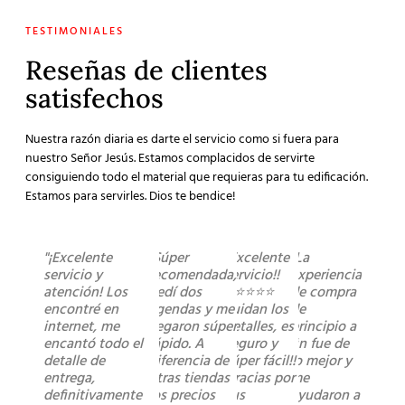
TESTIMONIALES
Reseñas de clientes
satisfechos
Nuestra razón diaria es darte el servicio como si fuera para
nuestro Señor Jesús. Estamos complacidos de servirte
consiguiendo todo el material que requieras para tu edificación.
Estamos para servirles. Dios te bendice!
"¡Excelente
"Súper
"Excelente
"La
servicio y
recomendada,
servicio!!
experiencia
atención! Los
pedí dos
⭐️⭐️⭐️⭐️⭐️
de compra
encontré en
agendas y me
cuidan los
de
internet, me
llegaron súper
detalles, es
principio a
encantó todo el
rápido. A
seguro y
fin fue de
detalle de
diferencia de
súper fácil!!
lo mejor y
entrega,
otras tiendas
Gracias por
me
definitivamente
los precios
sus
ayudaron a