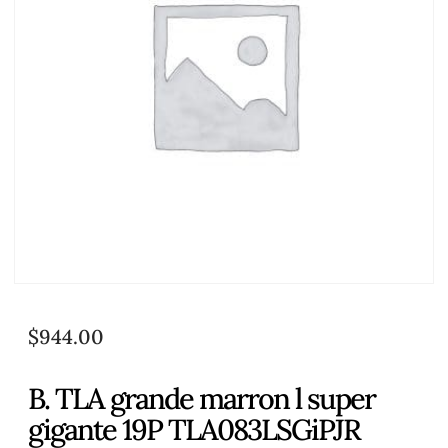
$
944.00
B. TLA grande marron l super
gigante 19P TLA083LSGiPJR