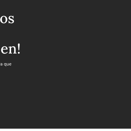
os
ben!
ra que