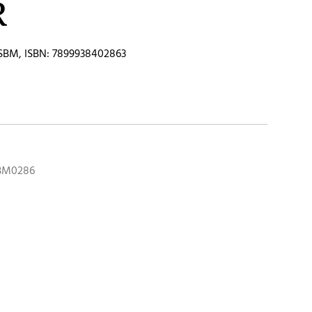
R
SBM, ISBN: 7899938402863
SBM0286