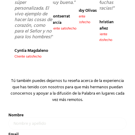
súper
muy buena."
Muchas
personalizada. El
gracias!"
Gaby Olivas
vivo ejemplo de
Montserrat
Cliente
hacer las cosas de
Christian
García
satisfecho
corazón, como
Yañez
Cliente satisfecho
para el Señor y no
Cliente
para los hombres!"
satisfecho
Cyntia Magdaleno
Cliente satisfecho
Tú también puedes dejarnos tu reseña acerca de la experiencia
que has tenido con nosotros para que más hermanos puedan
conocernos y apoyar a la difusión de la Palabra en lugares cada
vez más remotos.
Nombre
Email