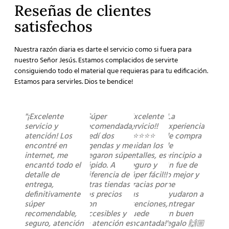
Reseñas de clientes
satisfechos
Nuestra razón diaria es darte el servicio como si fuera para
nuestro Señor Jesús. Estamos complacidos de servirte
consiguiendo todo el material que requieras para tu edificación.
Estamos para servirles. Dios te bendice!
"¡Excelente
"Súper
"Excelente
"La
servicio y
recomendada,
servicio!!
experiencia
atención! Los
pedí dos
⭐️⭐️⭐️⭐️⭐️
de compra
encontré en
agendas y me
cuidan los
de
internet, me
llegaron súper
detalles, es
principio a
encantó todo el
rápido. A
seguro y
fin fue de
detalle de
diferencia de
súper fácil!!
lo mejor y
entrega,
otras tiendas
Gracias por
me
definitivamente
los precios
sus
ayudaron a
súper
son
atenciones,
entregar
recomendable,
accesibles y
quede
un buen
seguro, atención
la atención es
encantada!"
regalo 🙌🏼