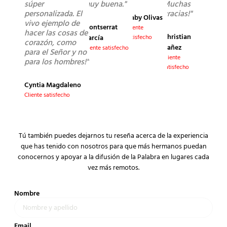
súper
muy buena."
Muchas
personalizada. El
gracias!"
Gaby Olivas
vivo ejemplo de
Montserrat
Cliente
hacer las cosas de
Christian
García
satisfecho
corazón, como
Yañez
Cliente satisfecho
para el Señor y no
Cliente
para los hombres!"
satisfecho
Cyntia Magdaleno
Cliente satisfecho
Tú también puedes dejarnos tu reseña acerca de la experiencia
que has tenido con nosotros para que más hermanos puedan
conocernos y apoyar a la difusión de la Palabra en lugares cada
vez más remotos.
Nombre
Email