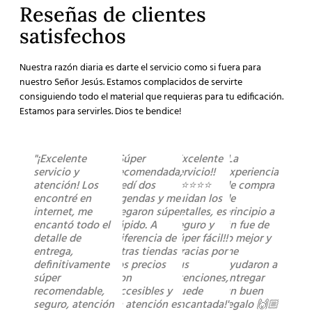
Reseñas de clientes
satisfechos
Nuestra razón diaria es darte el servicio como si fuera para
nuestro Señor Jesús. Estamos complacidos de servirte
consiguiendo todo el material que requieras para tu edificación.
Estamos para servirles. Dios te bendice!
"¡Excelente
"Súper
"Excelente
"La
servicio y
recomendada,
servicio!!
experiencia
atención! Los
pedí dos
⭐️⭐️⭐️⭐️⭐️
de compra
encontré en
agendas y me
cuidan los
de
internet, me
llegaron súper
detalles, es
principio a
encantó todo el
rápido. A
seguro y
fin fue de
detalle de
diferencia de
súper fácil!!
lo mejor y
entrega,
otras tiendas
Gracias por
me
definitivamente
los precios
sus
ayudaron a
súper
son
atenciones,
entregar
recomendable,
accesibles y
quede
un buen
seguro, atención
la atención es
encantada!"
regalo 🙌🏼