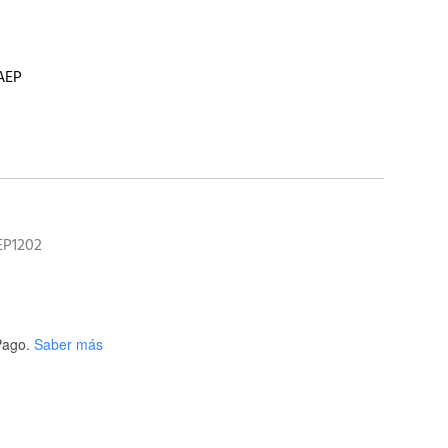
 AEP
EP1202
ago.
Saber más