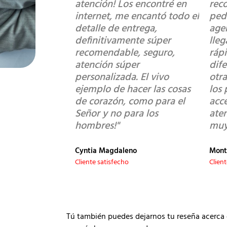
atención! Los encontré en
rec
internet, me encantó todo el
ped
detalle de entrega,
age
definitivamente súper
lle
recomendable, seguro,
ráp
atención súper
dif
personalizada. El vivo
otra
ejemplo de hacer las cosas
los 
de corazón, como para el
acce
Señor y no para los
ate
hombres!"
muy
Cyntia Magdaleno
Mont
Cliente satisfecho
Clien
Tú también puedes dejarnos tu reseña acerca 