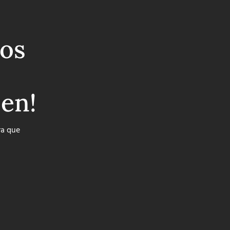
os
ben!
ra que