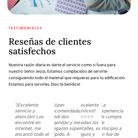
TESTIMONIALES
Reseñas de clientes
satisfechos
Nuestra razón diaria es darte el servicio como si fuera para
nuestro Señor Jesús. Estamos complacidos de servirte
consiguiendo todo el material que requieras para tu edificación.
Estamos para servirles. Dios te bendice!
"¡Excelente
"Súper
"Excelente
"La
servicio y
recomendada,
servicio!!
experiencia
atención! Los
pedí dos
⭐️⭐️⭐️⭐️⭐️
de compra
encontré en
agendas y me
cuidan los
de
internet, me
llegaron súper
detalles, es
principio a
encantó todo el
rápido. A
seguro y
fin fue de