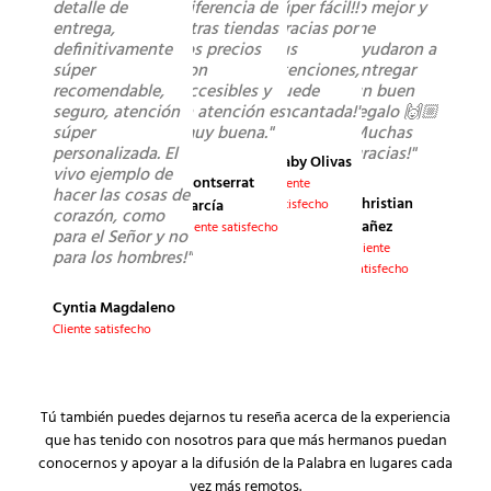
detalle de
diferencia de
súper fácil!!
lo mejor y
entrega,
otras tiendas
Gracias por
me
definitivamente
los precios
sus
ayudaron a
súper
son
atenciones,
entregar
recomendable,
accesibles y
quede
un buen
seguro, atención
la atención es
encantada!"
regalo 🙌🏼
súper
muy buena."
Muchas
personalizada. El
gracias!"
Gaby Olivas
vivo ejemplo de
Montserrat
Cliente
hacer las cosas de
Christian
García
satisfecho
corazón, como
Yañez
Cliente satisfecho
para el Señor y no
Cliente
para los hombres!"
satisfecho
Cyntia Magdaleno
Cliente satisfecho
Tú también puedes dejarnos tu reseña acerca de la experiencia
que has tenido con nosotros para que más hermanos puedan
conocernos y apoyar a la difusión de la Palabra en lugares cada
vez más remotos.