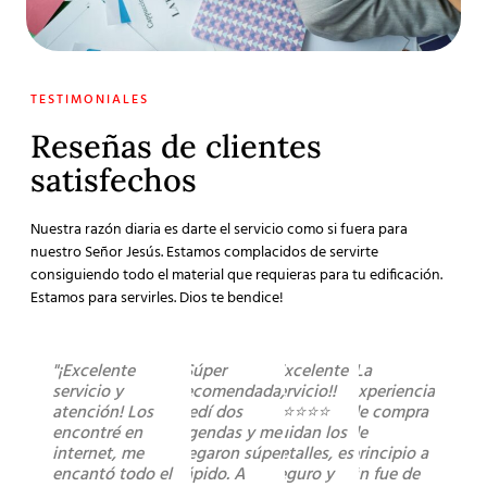
TESTIMONIALES
Reseñas de clientes
satisfechos
Nuestra razón diaria es darte el servicio como si fuera para
nuestro Señor Jesús. Estamos complacidos de servirte
consiguiendo todo el material que requieras para tu edificación.
Estamos para servirles. Dios te bendice!
"¡Excelente
"Súper
"Excelente
"La
servicio y
recomendada,
servicio!!
experiencia
atención! Los
pedí dos
⭐️⭐️⭐️⭐️⭐️
de compra
encontré en
agendas y me
cuidan los
de
internet, me
llegaron súper
detalles, es
principio a
encantó todo el
rápido. A
seguro y
fin fue de