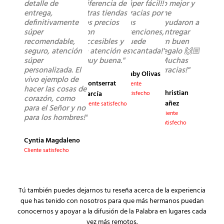
detalle de
diferencia de
súper fácil!!
lo mejor y
entrega,
otras tiendas
Gracias por
me
definitivamente
los precios
sus
ayudaron a
súper
son
atenciones,
entregar
recomendable,
accesibles y
quede
un buen
seguro, atención
la atención es
encantada!"
regalo 🙌🏼
súper
muy buena."
Muchas
personalizada. El
gracias!"
Gaby Olivas
vivo ejemplo de
Montserrat
Cliente
hacer las cosas de
Christian
García
satisfecho
corazón, como
Yañez
Cliente satisfecho
para el Señor y no
Cliente
para los hombres!"
satisfecho
Cyntia Magdaleno
Cliente satisfecho
Tú también puedes dejarnos tu reseña acerca de la experiencia
que has tenido con nosotros para que más hermanos puedan
conocernos y apoyar a la difusión de la Palabra en lugares cada
vez más remotos.